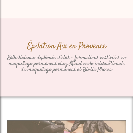
Épilation Aix en Provence
Esthéticienne diplômée d’état – formations certifiées en
maquillage permanent chez Maud école internationale
de maquillage permanent et Biotic Phocéa