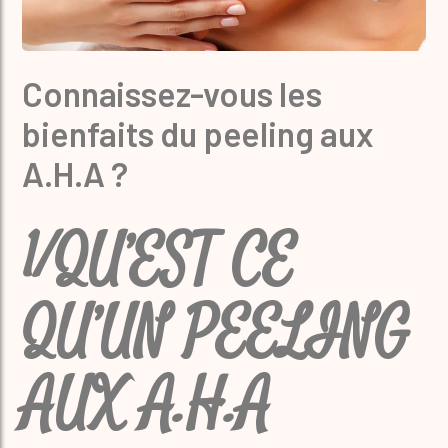
Connaissez-vous les
bienfaits du peeling aux
A.H.A ?
1/QU’EST CE
QU’UN PEELING
AUX A.H.A